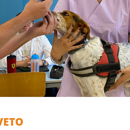
 Auxiliaire
aire
-VETO