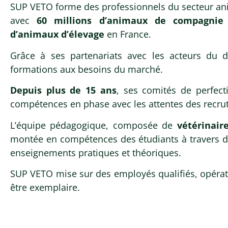
SUP-VETO forme 
SUP VETO forme des professionnels du secteur ani
qualifiés du se
avec
60 millions d’animaux de compagnie
théorie, pratiqu
d’animaux d’élevage
en France.
développez tout
rapidement le ma
Grâce à ses partenariats avec les acteurs du d
formations aux besoins du marché.
Orléans
Formation pr
Depuis plus de 15 ans
, ses comités de perfec
Encadrement p
compétences en phase avec les attentes des recru
L’équipe pédagogique, composée de
vétérinaire
montée en compétences des étudiants à travers de
Je candida
enseignements pratiques et théoriques.
SUP VETO mise sur des employés qualifiés, opérati
être exemplaire.