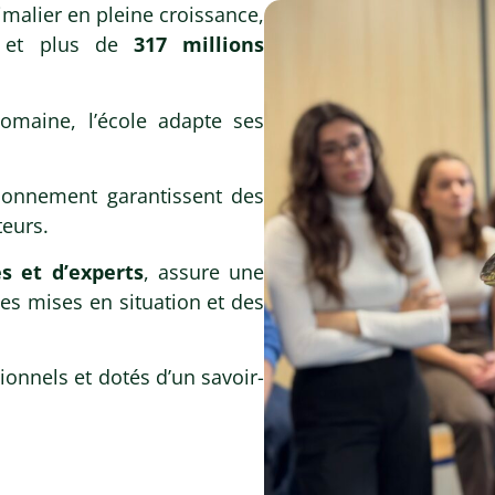
depuis plus de 15 ans des professionnels
malier en pleine croissance,
cteur animalier. Grâce à une pédagogie mêlant
et plus de
317 millions
e et stages en clinique vétérinaire, vous
es les compétences nécessaires pour intégrer
rché du travail.
omaine, l’école adapte ses
ofessionnalisante
tionnement garantissent des
ar des vétérinaires
teurs.
s et d’experts
, assure une
s mises en situation et des
te
onnels et dotés d’un savoir-